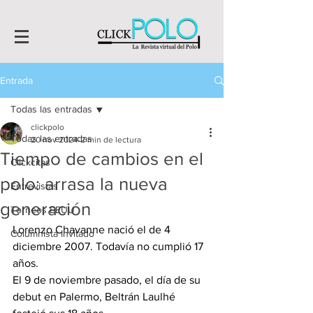
Entrada
Todas las entradas
clickpolo
Todas las entradas
20 nov 2024
2 min de lectura
Tiempo de cambios en el
Clickcitas
polo: arrasa la nueva
Entrevistas
generación
Torneos EEUU
Lorenzo Chavanne nació el de 4 
Columnista Invitado
diciembre 2007. Todavía no cumplió 17 
años.
El 9 de noviembre pasado, el día de su 
debut en Palermo, Beltrán Laulhé 