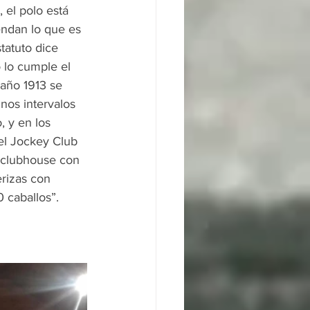
 el polo está 
endan lo que es 
tatuto dice 
 lo cumple el 
año 1913 se 
nos intervalos 
, y en los 
el Jockey Club 
n clubhouse con 
rizas con 
 caballos”.