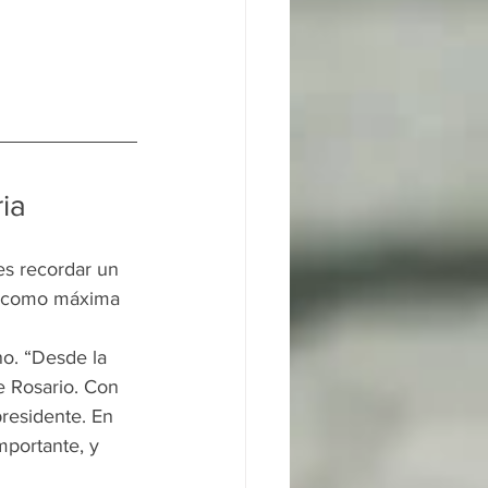
ria
es recordar un 
ra como máxima 
o. “Desde la 
e Rosario. Con 
presidente. En 
mportante, y 