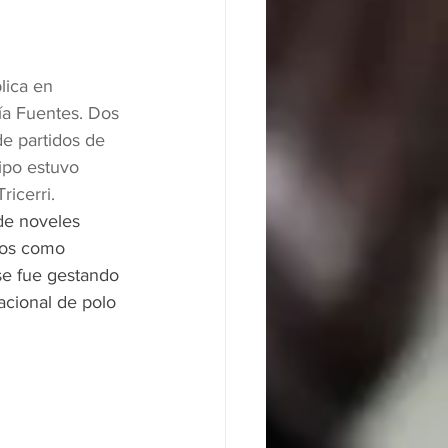
lica en 
ía Fuentes. Dos 
de partidos de 
ipo estuvo 
icerri.
de noveles 
gos como 
se fue gestando 
acional de polo 