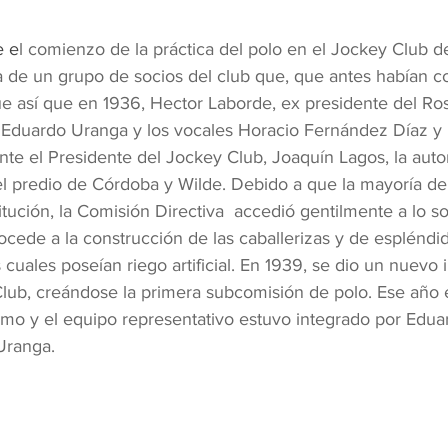
e e
l comienzo de la práctica del polo en el Jockey Club d
va de un grupo de socios del club que, que antes habían co
ue así que en 1936, Hector Laborde, ex presidente del Ros
o Eduardo Uranga y los vocales Horacio Fernández Díaz y
nte el Presidente del Jockey Club, Joaquín Lagos, la autor
el predio de Córdoba y Wilde. Debido a que la mayoría de 
itución, la Comisión Directiva  accedió gentilmente a lo so
ocede a la construcción de las caballerizas y de espléndi
 cuales poseían riego artificial. En 1939, se dio un nuevo 
 Club, creándose la primera subcomisión de polo. Ese año 
rmo y el equipo representativo estuvo integrado por Edua
Uranga.