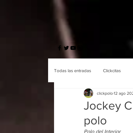
Todas las entradas
Clickcitas
clickpolo
12 ago 20
Jockey Cl
polo
Polo del Interior