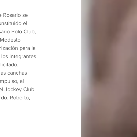
e Rosario se 
nstituido el 
ario Polo Club, 
 Modesto 
ización para la 
los integrantes 
licitado.
das canchas 
impulso, al 
el Jockey Club 
rdo, Roberto, 