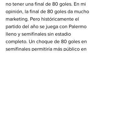
no tener una final de 80 goles. En mi 
opinión, la final de 80 goles da mucho 
marketing. Pero históricamente el 
partido del año se juega con Palermo 
lleno y semifinales sin estadio 
completo. Un choque de 80 goles en 
semifinales permitiría más público en 
todo el torneo.
Así están las cosas, país del polo. Yo 
nunca pero nunca viví algo así. Seguro 
que vos, amigo lector, tampoco.
Ver todo
Entradas recientes