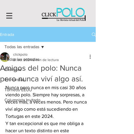
Entrada
Todas las entradas
clickpolo
Todas las entradas
21 oct 2024
2 min de lectura
Amigos del polo: Nunca
Clickcitas
pero nunca viví algo así.
Entrevistas
Nunca pero nunca en mis casi 30 años 
Torneos EEUU
viendo polo. Siempre hay sorpresas, a 
Columnista Invitado
veces más, a veces menos. Pero nunca 
viví algo como está sucediendo en 
Tortugas en este 2024.
Y tan excepcional es que me obliga a 
hacer un texto distinto en este 