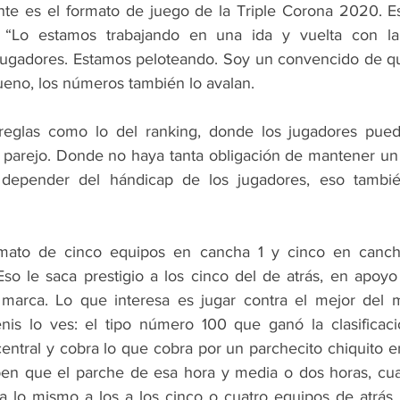
te es el formato de juego de la Triple Corona 2020. Es
. “Lo estamos trabajando en una ida y vuelta con la
jugadores. Estamos peloteando. Soy un convencido de qu
bueno, los números también lo avalan.
eglas como lo del ranking, donde los jugadores pue
 parejo. Donde no haya tanta obligación de mantener un e
ni depender del hándicap de los jugadores, eso tambi
rmato de cinco equipos en cancha 1 y cinco en canch
o le saca prestigio a los cinco del de atrás, en apoyo 
marca. Lo que interesa es jugar contra el mejor del m
nis lo ves: el tipo número 100 que ganó la clasificaci
central y cobra lo que cobra por un parchecito chiquito e
ben que el parche de esa hora y media o dos horas, cua
 lo mismo a los a los cinco o cuatro equipos de atrás,