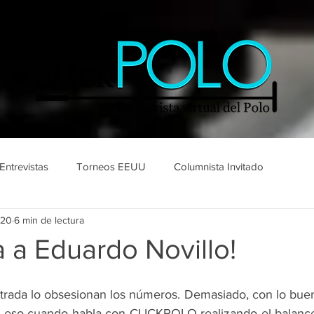
Entrevistas
Torneos EEUU
Columnista Invitado
020
6 min de lectura
a a Eduardo Novillo!
trada lo obsesionan los números. Demasiado, con lo buen
r eso cuando habla con CLICKPOLO realizando el balance