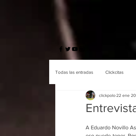
Todas las entradas
Clickcitas
clickpolo
22 ene 2
Entrevist
A Eduardo Novillo As
eso puede tener. Po