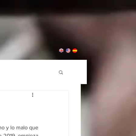
o y lo malo que 
 2019, empieza 