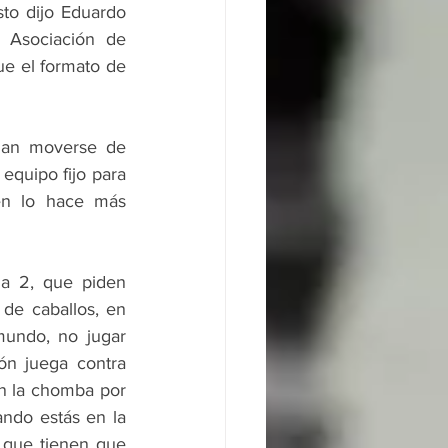
to dijo Eduardo 
 Asociación de 
e el formato de 
dan moverse de 
quipo fijo para 
én lo hace más 
a 2, que piden 
de caballos, en 
undo, no jugar 
ón juega contra 
n la chomba por 
ndo estás en la 
 que tienen que 