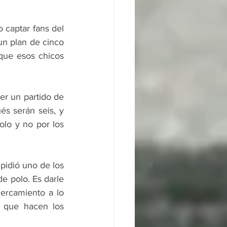
 captar fans del 
n plan de cinco 
que esos chicos 
er un partido de 
 serán seis, y 
lo y no por los 
idió uno de los 
e polo. Es darle 
rcamiento a lo 
 que hacen los 