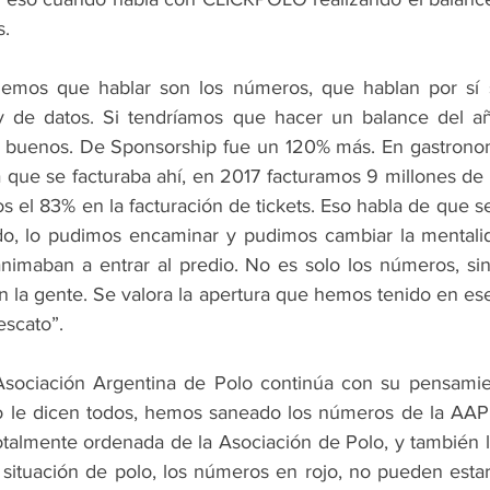
s.
emos que hablar son los números, que hablan por sí s
 de datos. Si tendríamos que hacer un balance del año
buenos. De Sponsorship fue un 120% más. En gastronom
 que se facturaba ahí, en 2017 facturamos 9 millones de 
 el 83% en la facturación de tickets. Eso habla de que s
do, lo pudimos encaminar y pudimos cambiar la mentalid
imaban a entrar al predio. No es solo los números, sin
 la gente. Se valora la apertura que hemos tenido en ese 
escato”.
Asociación Argentina de Polo continúa con su pensamien
o le dicen todos, hemos saneado los números de la AAP 
almente ordenada de la Asociación de Polo, y también l
a situación de polo, los números en rojo, no pueden esta