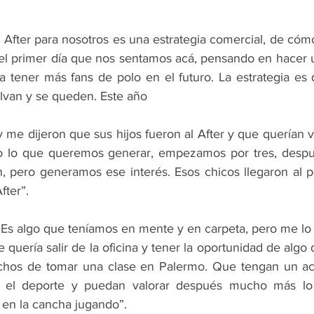
el After para nosotros es una estrategia comercial, de cómo
el primer día que nos sentamos acá, pensando en hacer u
a tener más fans de polo en el futuro. La estrategia es 
lvan y se queden. Este año
y me dijeron que sus hijos fueron al After y que querían v
o lo que queremos generar, empezamos por tres, después
 pero generamos ese interés. Esos chicos llegaron al po
fter”.
“Es algo que teníamos en mente y en carpeta, pero me lo p
 quería salir de la oficina y tener la oportunidad de algo d
chos de tomar una clase en Palermo. Que tengan un ace
y el deporte y puedan valorar después mucho más lo
en la cancha jugando”.