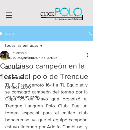
Entrada
Todas las entradas
clickpolo
Todas las entradas
27 may 2019
1 min de lectura
Cambiaso campeón en la
Clickcitas
fiesta del polo de Trenque
Entrevistas
TL El Pase derrotó 16-11 a TL Equidiet y 
Torneos EEUU
se consagró campeón del torneo por la 
Columnista Invitado
Copa 25 de Mayo que organizó el 
Trenque Lauquen Polo Club. Fue un 
torneo especial para el mítico club 
bonaerense, ya que el equipo campeón 
estuvo liderado por Adolfo Cambiaso, y 