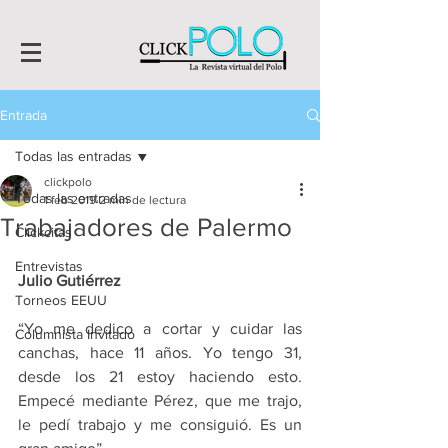
Entrada
Todas las entradas
clickpolo
Todas las entradas
1 feb 2019
2 min de lectura
Trabajadores de Palermo
Clickcitas
Entrevistas
Julio Gutiérrez
Torneos EEUU
“Yo me dedico a cortar y cuidar las 
Columnista Invitado
canchas, hace 11 años. Yo tengo 31, 
desde los 21 estoy haciendo esto. 
Empecé mediante Pérez, que me trajo, 
le pedí trabajo y me consiguió. Es un 