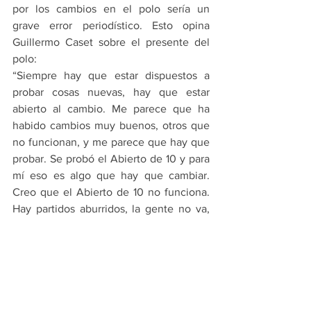
por los cambios en el polo sería un 
grave error periodístico. Esto opina 
Guillermo Caset sobre el presente del 
polo:
“Siempre hay que estar dispuestos a 
probar cosas nuevas, hay que estar 
abierto al cambio. Me parece que ha 
habido cambios muy buenos, otros que 
no funcionan, y me parece que hay que 
probar. Se probó el Abierto de 10 y para 
mí eso es algo que hay que cambiar. 
Creo que el Abierto de 10 no funciona. 
Hay partidos aburridos, la gente no va, 
partidos que ya sabés quién va a ganar... 
Hay que seguir probando y buscar 
alternativas. Yo propuse hacer un 
Abierto de 10 equipos, pero cinco en la 
cancha 1 y cinco en la cancha 2”, 
comenta.