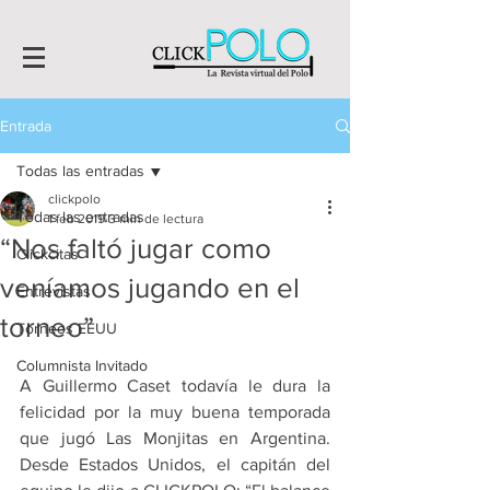
Entrada
Todas las entradas
clickpolo
Todas las entradas
1 feb 2019
3 min de lectura
“Nos faltó jugar como
Clickcitas
veníamos jugando en el
Entrevistas
torneo”
Torneos EEUU
Columnista Invitado
A Guillermo Caset todavía le dura la 
felicidad por la muy buena temporada 
que jugó Las Monjitas en Argentina. 
Desde Estados Unidos, el capitán del 