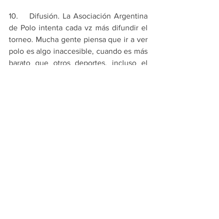
10.    Difusión. La Asociación Argentina 
de Polo intenta cada vz más difundir el 
torneo. Mucha gente piensa que ir a ver 
polo es algo inaccesible, cuando es más 
barato que otros deportes, incluso el 
fútbol. El desafío es ese: crecer fuera de 
la cancha.