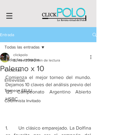
Entrada
Todas las entradas
clickpolo
Todas las entradas
22 nov 2018
2 min de lectura
Palermo x 10
Clickcitas
Comienza el mejor torneo del mundo. 
Entrevistas
Dejamos 10 claves del análisis previo del 
Torneos EEUU
125 Campeonato Argentino Abierto 
HSBC
Columnista Invitado
1.       Un clásico emparejado. La Dolfina 