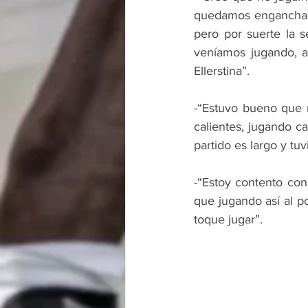
quedamos enganchado
pero por suerte la s
veníamos jugando, a 
Ellerstina”.
-“Estuvo bueno que 
calientes, jugando ca
partido es largo y tu
-“Estoy contento co
que jugando así al po
toque jugar”.