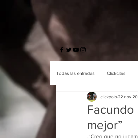
Todas las entradas
Clickcitas
clickpolo
22 nov 20
Facundo 
mejor”
-“Creo que no jugamo