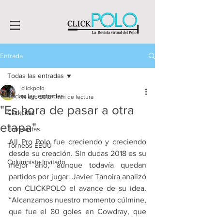
Entrada
Todas las entradas
clickpolo
Todas las entradas
14 ago 2018
1 min de lectura
"Es hora de pasar a otra
Clickcitas
etapa"
Entrevistas
All Pro Polo fue creciendo y creciendo 
Torneos EEUU
desde su creación. Sin dudas 2018 es su 
Columnista Invitado
mejor año, aunque todavía quedan 
partidos por jugar. Javier Tanoira analizó 
con CLICKPOLO el avance de su idea. 
“Alcanzamos nuestro momento cúlmine, 
que fue el 80 goles en Cowdray, que 