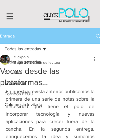
Entrada
Todas las entradas
clickpolo
Todas las entradas
8 ago 2018
3 min de lectura
Voces desde las
Clickcitas
plataformas...
Entrevistas
En nuestra revista anterior publicamos la 
Torneos EEUU
primera de una serie de notas sobre la 
Columnista Invitado
necesidad que tiene el polo de 
incorporar tecnología y nuevas 
aplicaciones para crecer fuera de la 
cancha. En la segunda entrega,  
enriquecemos la idea y sumamos 