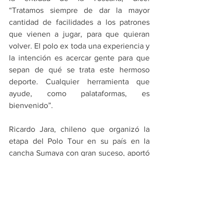
“Tratamos siempre de dar la mayor 
cantidad de facilidades a los patrones 
que vienen a jugar, para que quieran 
volver. El polo ex toda una experiencia y 
la intención es acercar gente para que 
sepan de qué se trata este hermoso 
deporte. Cualquier herramienta que 
ayude, como palataformas, es 
bienvenido”.
Ricardo Jara, chileno que organizó la 
etapa del Polo Tour en su país en la 
cancha Sumaya con gran suceso, aportó 
su visión: “Para el último torneo nuestro 
yo convoqué a la gente que no es de 
polo diciendo que iba a ver una 
degustación de vinos, un asado y un 
espectáculo a caballo. Vinieron, vieron 