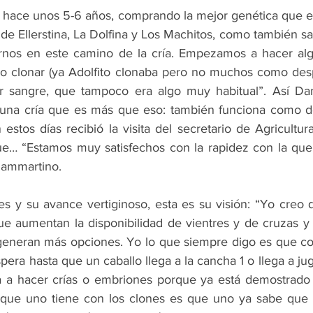
hace unos 5-6 años, comprando la mejor genética que es
de Ellerstina, La Dolfina y Los Machitos, como también s
iarnos en este camino de la cría. Empezamos a hacer al
mo clonar (ya Adolfito clonaba pero no muchos como des
sangre, que tampoco era algo muy habitual”. Así Dan
 una cría que es más que eso: también funciona como de
stos días recibió la visita del secretario de Agricultur
e… “Estamos muy satisfechos con la rapidez con la que 
Sammartino.
es y su avance vertiginoso, esta es su visión: “Yo creo 
que aumentan la disponibilidad de vientres y de cruzas y
y generan más opciones. Yo lo que siempre digo es que con 
spera hasta que un caballo llega a la cancha 1 o llega a jug
a a hacer crías o embriones porque ya está demostrado 
a que uno tiene con los clones es que uno ya sabe que 