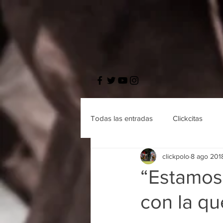
Todas las entradas
Clickcitas
clickpolo
8 ago 201
“Estamos 
con la qu