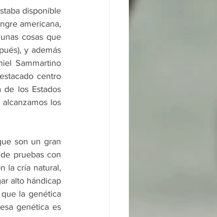
taba disponible 
angre americana, 
gunas cosas que 
pués), y además 
iel Sammartino 
stacado centro 
a de los Estados 
alcanzamos los 
que son un gran 
 de pruebas con 
la cría natural, 
ar alto hándicap 
que la genética 
esa genética es 