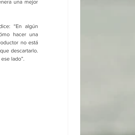
nera una mejor 
ice: “En algún 
ómo hacer una 
oductor no está 
ue descartarlo. 
 ese lado”.