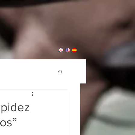
apidez
dos”