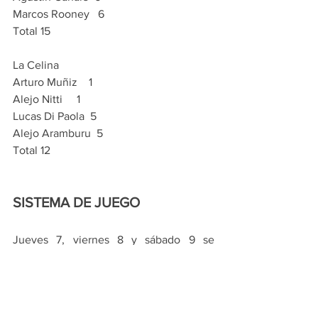
Marcos Rooney   6
Total 15
La Celina 
Arturo Muñiz    1
Alejo Nitti     1
Lucas Di Paola  5
Alejo Aramburu  5
Total 12
SISTEMA DE JUEGO
Jueves 7, viernes 8 y sábado 9 se 
juegan las dos zonas a la americana, 
todos contra todos y sin empate. Las 
zonas se definen por puntos; de haber 
igualdad de, se considerará la diferencia 