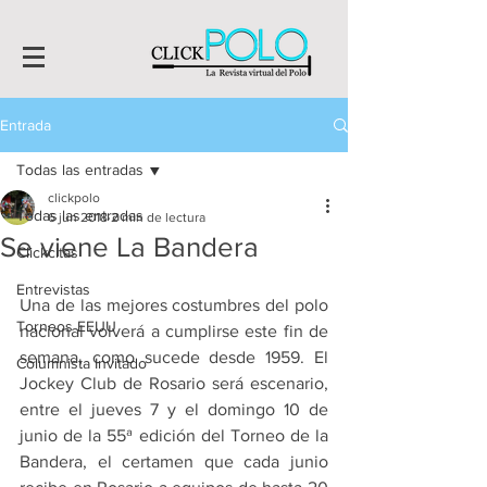
Entrada
Todas las entradas
clickpolo
Todas las entradas
6 jun 2018
2 min de lectura
Se viene La Bandera
Clickcitas
Entrevistas
Una de las mejores costumbres del polo 
Torneos EEUU
nacional volverá a cumplirse este fin de 
semana, como sucede desde 1959. El 
Columnista Invitado
Jockey Club de Rosario será escenario, 
entre el jueves 7 y el domingo 10 de 
junio de la 55ª edición del Torneo de la 
Bandera, el certamen que cada junio 