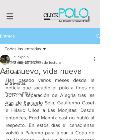
Entrada
Todas las entradas
clickpolo
Todas las entradas
3 may 2018
2 min de lectura
Año nuevo, vida nueva
Clickcitas
Han pasado varios meses desde la 
Entrevistas
noticia que sacudió el polo a fines de 
Torneos EEUU
2017: la separación de Alegría tras las 
idas de Facundo Sola, Guullermo Caset 
Columnista Invitado
e Hilario Ulloa a Las Monjitas. Desde 
entonces, Fred Mannix casi no habló al 
respecto. En estos días el canadiense 
volvió a Palermo para jugar la Copa de 