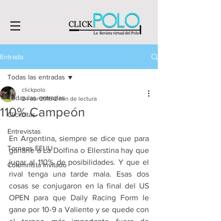
Entrada
Todas las entradas
clickpolo
Todas las entradas
24 abr 2018
2 min de lectura
110% Campeón
Clickcitas
Entrevistas
En Argentina, siempre se dice que para 
Torneos EEUU
ganarle a La Dolfina o Ellerstina hay que 
jugar al 110% de posibilidades. Y que el 
Columnista Invitado
rival tenga una tarde mala. Esas dos 
cosas se conjugaron en la final del US 
OPEN para que Daily Racing Form le 
gane por 10-9 a Valiente y se quede con 