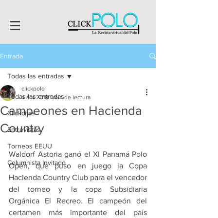
Entrada
Todas las entradas
clickpolo
Todas las entradas
4 abr 2018
1 min de lectura
Campeones en Hacienda
Clickcitas
Country
Entrevistas
Torneos EEUU
Waldorf Astoria ganó el XI Panamá Polo 
Columnista Invitado
Open, que puso en juego la Copa 
Hacienda Country Club para el vencedor 
del torneo y la copa Subsidiaria 
Orgánica El Recreo. El campeón del 
certamen más importante del país 