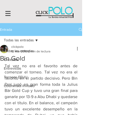
Entrada
Todas las entradas
clickpolo
Todas las entradas
12 mar 2018
2 min de lectura
Bin Gold
Clickcitas
Tal vez no era el favorito antes de 
Entrevistas
comenzar el torneo. Tal vez no era el 
Torneos EEUU
favorito en el partido decisivo. Pero Bin 
Drai jugó en gran forma toda la Julius 
Columnista Invitado
Bär Gold Cup y tuvo una gran final para 
ganarle por 13-9 a Abu Dhabi y quedarse 
con el título. En el balance, el campeón 
tuvo un excelente desempeño en la 