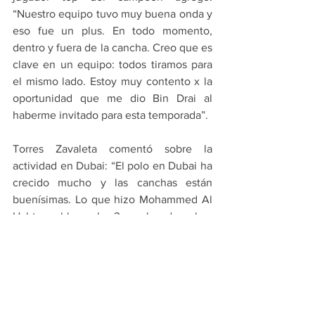
“Nuestro equipo tuvo muy buena onda y 
eso fue un plus. En todo momento, 
dentro y fuera de la cancha. Creo que es 
clave en un equipo: todos tiramos para 
el mismo lado. Estoy muy contento x la 
oportunidad que me dio Bin Drai al 
haberme invitado para esta temporada”.
Torres Zavaleta comentó sobre la 
actividad en Dubai: “El polo en Dubai ha 
crecido mucho y las canchas están 
buenísimas. Lo que hizo Mohammed Al 
Habtoor al hacer las 3 canchas de polo y 
el club que creó es muy bueno. Es 
impresionante cómo cambió el polo en 
Dubai, el nivel es buenísimo y 
cualquiera puede ganar. Son 8 equipos 
muy competitivos, todos los partidos son 