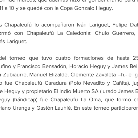
11 a 10 y se quedé con la Copa Gonzalo Heguy.
s Chapaleufú lo acompañaron Iván Lariguet, Felipe Dab
formó con Chapaleufú La Caledonia: Chulo Guerrero, 
s Lariguet.
del torneo que tuvo cuatro formaciones de hasta 25 
Rufino y Francisco Bensadón, Horacio Heguy y James Bei
Zubiaurre, Manuel Elizalde, Clemente Zavaleta –h.- e Ign
o fue Chapaleufú Caradura (Polo Nevadito y Cañita), ju
pe Heguy y propietario El Indio Muerto SA (jurado James B
guy (hándicap) fue Chapaleufú La Oma, que formó co
ano Uranga y Gastón Lauhlé. En este torneo participaron