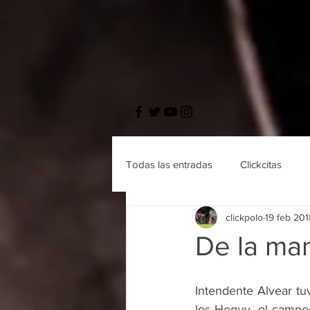
Todas las entradas
Clickcitas
clickpolo
19 feb 201
De la ma
Intendente Alvear tuv
los Heguy, el campeó