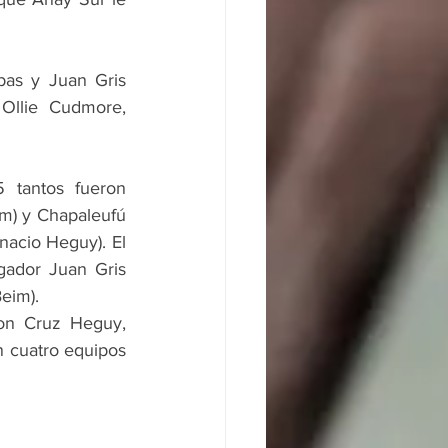
as y Juan Gris 
Ollie Cudmore, 
tantos fueron  
m) y Chapaleufú 
acio Heguy). El 
gador Juan Gris 
eim).
n Cruz Heguy, 
 cuatro equipos 