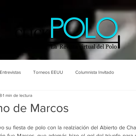
Entrevistas
Torneos EEUU
Columnista Invitado
8
1 min de lectura
no de Marcos
o su fiesta de polo con la realziación del Abierto de Cha
n fue Marcos, que además hizo el gol del triunfo para 