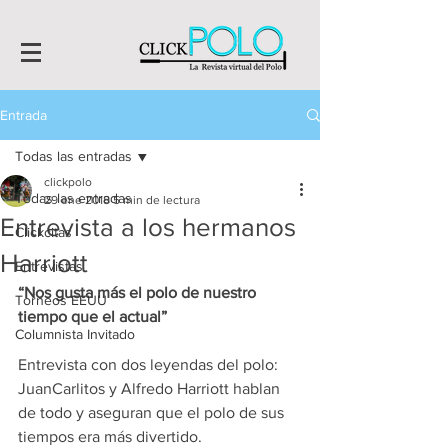
Entrada
Todas las entradas
clickpolo
Todas las entradas
29 ene 2018
5 min de lectura
Entrevista a los hermanos
Clickcitas
Harriott
Entrevistas
“Nos gusta más el polo de nuestro 
Torneos EEUU
tiempo que el actual”
Columnista Invitado
Entrevista con dos leyendas del polo: 
JuanCarlitos y Alfredo Harriott hablan 
de todo y aseguran que el polo de sus 
tiempos era más divertido.